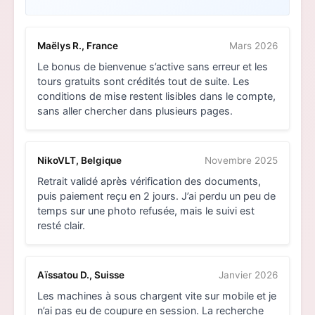
Maëlys R., France
Mars 2026
Le bonus de bienvenue s’active sans erreur et les
tours gratuits sont crédités tout de suite. Les
conditions de mise restent lisibles dans le compte,
sans aller chercher dans plusieurs pages.
NikoVLT, Belgique
Novembre 2025
Retrait validé après vérification des documents,
puis paiement reçu en 2 jours. J’ai perdu un peu de
temps sur une photo refusée, mais le suivi est
resté clair.
Aïssatou D., Suisse
Janvier 2026
Les machines à sous chargent vite sur mobile et je
n’ai pas eu de coupure en session. La recherche