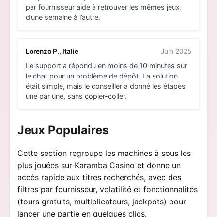
par fournisseur aide à retrouver les mêmes jeux
d’une semaine à l’autre.
Lorenzo P., Italie
Juin 2025
Le support a répondu en moins de 10 minutes sur
le chat pour un problème de dépôt. La solution
était simple, mais le conseiller a donné les étapes
une par une, sans copier-coller.
Jeux Populaires
Cette section regroupe les machines à sous les
plus jouées sur Karamba Casino et donne un
accès rapide aux titres recherchés, avec des
filtres par fournisseur, volatilité et fonctionnalités
(tours gratuits, multiplicateurs, jackpots) pour
lancer une partie en quelques clics.