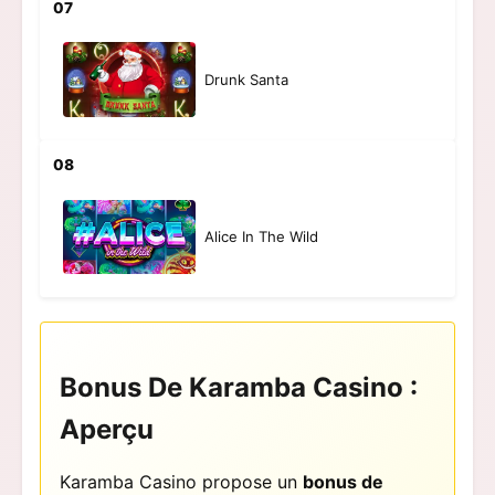
07
Drunk Santa
08
Alice In The Wild
Bonus De Karamba Casino :
Aperçu
Karamba Casino propose un
bonus de