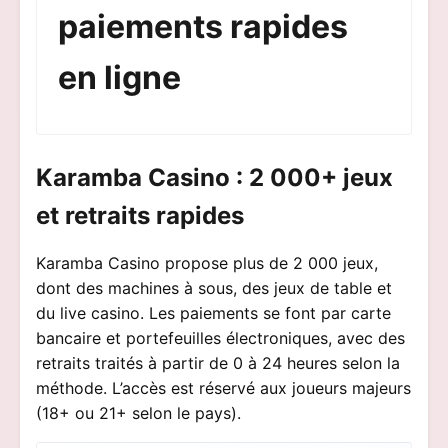
paiements rapides
en ligne
Karamba Casino : 2 000+ jeux
et retraits rapides
Karamba Casino propose plus de 2 000 jeux,
dont des machines à sous, des jeux de table et
du live casino. Les paiements se font par carte
bancaire et portefeuilles électroniques, avec des
retraits traités à partir de 0 à 24 heures selon la
méthode. L’accès est réservé aux joueurs majeurs
(18+ ou 21+ selon le pays).